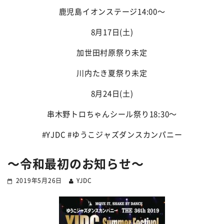
鹿児島
イオンステージ
14:00
〜
8
月
17
日(土)
加世田
村原祭り
未定
川内
たき夏祭り
未定
8
月
24
日(土)
串木野
トロちゃんシール祭り
18:30
〜
#YJDC #ゆうこジャズダンスカンパニー
〜令和最初のお知らせ〜
2019年5月26日
YJDC