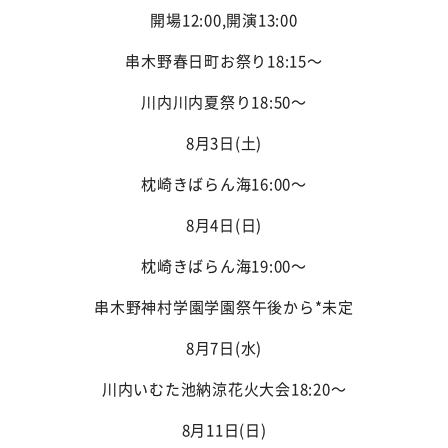
開場
12:00
,開演
13:00
串木野
春日町お祭り
18:15
〜
川内
川内夏祭り
18:50
〜
8
月
3
日(土)
枕崎
きばらん海
16:00
〜
8
月
4
日(日)
枕崎
きばらん海
19:00
〜
串木野
神村学園学園祭
午後から
*
未定
8
月
7
日(水)
川内
いむた池納涼花火大会
18:20
〜
8
月
11
日(日)