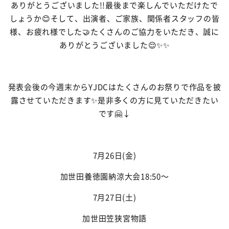
ありがとうございました
!!
最後まで楽しんでいただけたで
しょうか
😊
そして、出演者、ご家族、関係者スタッフの皆
様、お疲れ様でした
🤝
たくさんのご協力をいただき、誠に
ありがとうございました
😌✨✨
発表会後の今週末から
YJDC
はたくさんのお祭りで作品を披
露させていただきます
✨
是非多くの方に見ていただきたい
です
🤗
↓
7
月
26
日(金)
加世田
養徳園納涼大会
18:50
〜
7
月
27
日(土)
加世田
笠狭宮物語