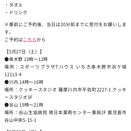
・タオル
・ドリンク
※事前にご予約後、当日は20分前までに受付をお願いしま
す。
ご予約は
こちら
から
【5月27日（土）】
●串木野 10時〜12時
場所：スポーツプラザTハウス いちき串木野市浜ケ城
12113-4
●川内 14時〜16時
場所：クッキースタジオ 薩摩川内市平佐町2227-1 クッキ
ースタジオ3F
●谷山 19時〜21時
場所：谷山生協病院 南日本薬剤センター薬局2F 鹿児島市
谷山中央5-15-1